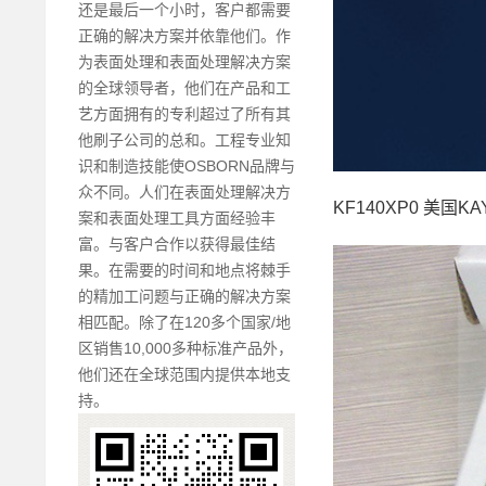
还是最后一个小时，客户都需要
正确的解决方案并依靠他们。作
为表面处理和表面处理解决方案
的全球领导者，他们在产品和工
艺方面拥有的专利超过了所有其
他刷子公司的总和。工程专业知
识和制造技能使OSBORN品牌与
众不同。人们在表面处理解决方
KF140XP0 美国K
案和表面处理工具方面经验丰
富。与客户合作以获得最佳结
果。在需要的时间和地点将棘手
的精加工问题与正确的解决方案
相匹配。除了在120多个国家/地
区销售10,000多种标准产品外，
他们还在全球范围内提供本地支
持。