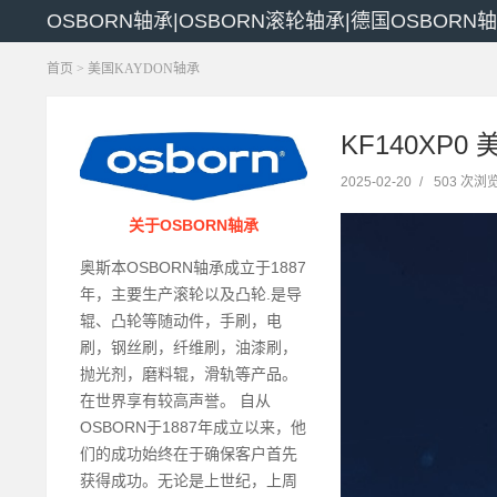
OSBORN轴承|OSBORN滚轮轴承|德国OSBORN
首页
>
美国KAYDON轴承
KF140XP0
2025-02-20
/
503 次浏
关于OSBORN轴承
奥斯本OSBORN轴承成立于1887
年，主要生产滚轮以及凸轮.是导
辊、凸轮等随动件，手刷，电
刷，钢丝刷，纤维刷，油漆刷，
抛光剂，磨料辊，滑轨等产品。
在世界享有较高声誉。 自从
OSBORN于1887年成立以来，他
们的成功始终在于确保客户首先
获得成功。无论是上世纪，上周