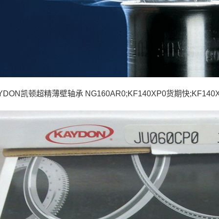
AYDON凯顿超精薄壁轴承 NG160AR0;KF140XP0货期快;KF14